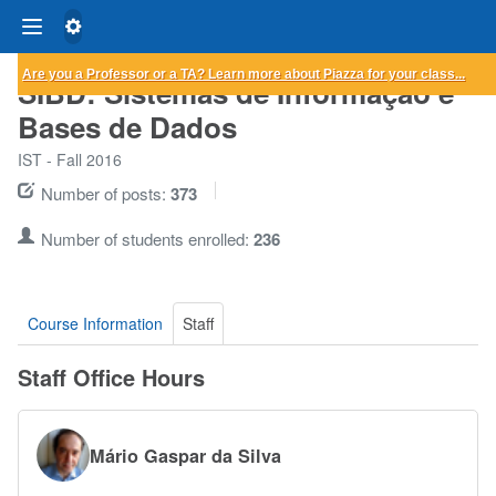
Are you a Professor or a TA?
Learn more
about Piazza for your class...
SIBD: Sistemas de Informação e
Bases de Dados
IST - Fall 2016
Number of posts:
373
Number of students enrolled:
236
Course Information
Staff
Staff Office Hours
Mário Gaspar da Silva