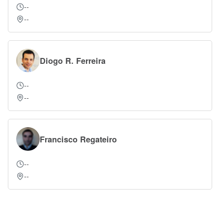
--
--
Diogo R. Ferreira
--
--
Francisco Regateiro
--
--